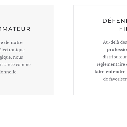
DÉFEN
F
OMMATEUR
Au-delà des
e de notre
professio
 électronique
distributeur
agique, nous
réglementaire d
naissance comme
faire entendre 
tionnelle.
de favoriser