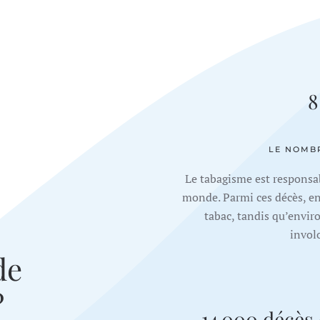
8
LE NOMB
Le tabagisme est responsab
monde. Parmi ces décès, en
tabac, tandis qu’envi
invol
de
?
14 000 décès